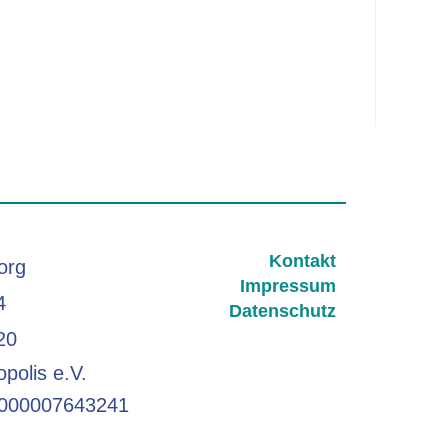
Kontakt
org
Impressum
4
Datenschutz
20
polis e.V.
000007643241